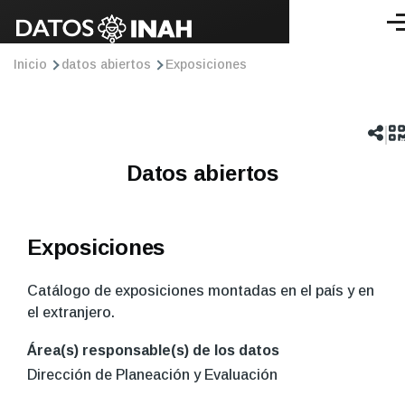
Pasar al contenido principal
Me
Ruta
Inicio
datos abiertos
Exposiciones
de
navegación
|
Datos abiertos
Exposiciones
Catálogo de exposiciones montadas en el país y en
el extranjero.
Área(s) responsable(s) de los datos
Dirección de Planeación y Evaluación