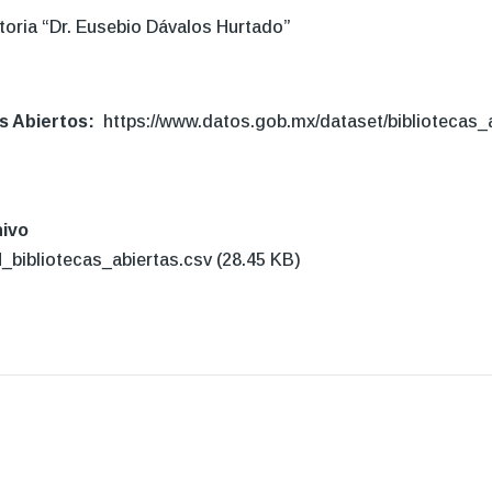
storia “Dr. Eusebio Dávalos Hurtado”
l
os Abiertos
https://www.datos.gob.mx/dataset/bibliotecas_
ivo
_bibliotecas_abiertas.csv
(28.45 KB)