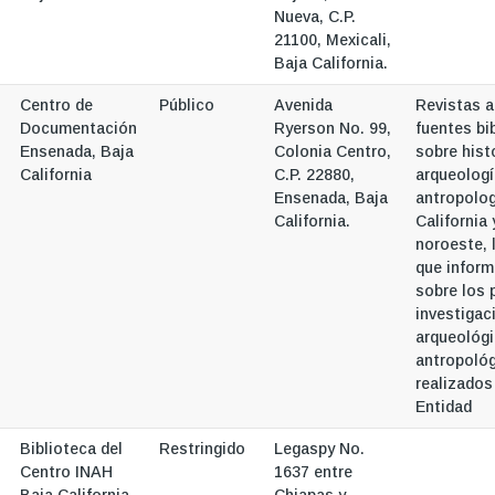
Nueva, C.P.
21100, Mexicali,
Baja California.
Centro de
Público
Avenida
Revistas 
Documentación
Ryerson No. 99,
fuentes bi
Ensenada, Baja
Colonia Centro,
sobre hist
California
C.P. 22880,
arqueologí
Ensenada, Baja
antropolog
California.
California 
noroeste,
que inform
sobre los 
investigac
arqueológi
antropoló
realizados
Entidad
Biblioteca del
Restringido
Legaspy No.
Centro INAH
1637 entre
Baja California
Chiapas y