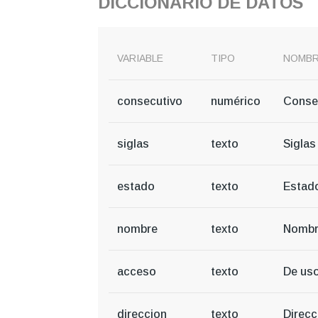
DICCIONARIO DE DATOS
VARIABLE
TIPO
NOMB
consecutivo
numérico
Conse
siglas
texto
Siglas
estado
texto
Estad
nombre
texto
Nomb
acceso
texto
De us
direccion
texto
Direcc