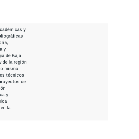
académicas y
bliográficas
oria,
a y
ía de Baja
y de la región
 lo mismo
es técnicos
proyectos de
ión
ca y
gica
 en la