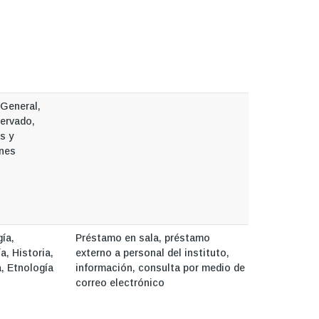
 General,
ervado,
s y
ones
ía,
Préstamo en sala, préstamo
a, Historia,
externo a personal del instituto,
a, Etnología
información, consulta por medio de
correo electrónico