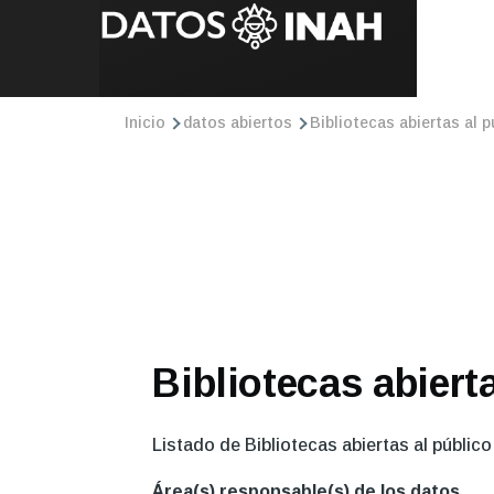
Ruta
Inicio
datos abiertos
Bibliotecas abiertas al p
de
navegación
Bibliotecas abiert
Listado de Bibliotecas abiertas al público
Área(s) responsable(s) de los datos